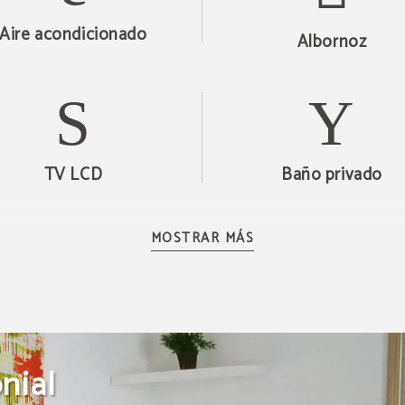
Aire acondicionado
Albornoz
TV LCD
Baño privado
MOSTRAR MÁS
Ropa de cama y toallas
nial