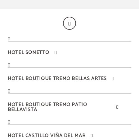
HOTEL SONETTO
HOTEL BOUTIQUE TREMO BELLAS ARTES
HOTEL BOUTIQUE TREMO PATIO
MEJOR PRECIO
BELLAVISTA
Mejor precio garantizado
HOTEL CASTILLO VIÑA DEL MAR